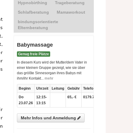
ht
es
t,
t,
er
ur
rs
ir
er
en