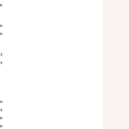
ne
en
em
el
es
in
es
e
he