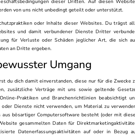
eschäftsbedingungen dieser Dritten. Auf diesen Websit
den von uns nicht unbedingt geteilt oder unterstützt.
chutzpraktiken oder Inhalte dieser Websites. Du trägst al
ebsites und damit verbundener Dienste Dritter verbund
ng für Verluste oder Schäden jeglicher Art, die sich a
ten an Dritte ergeben.
sbewusster Umgang
t du dich damit einverstanden, diese nur für die Zwecke 
n, zusätzliche Verträge mit uns sowie geltende Gesetz
Online-Praktiken und Branchenrichtlinien beabsichtigt u
e oder Dienste nicht verwenden, um Material zu verwende
as aus bösartiger Computersoftware besteht (oder mit dies
 Website gesammelten Daten für Direktmarketingaktivität
sierte Datenerfassungsaktivitäten auf oder in Bezug a