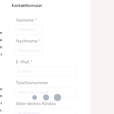
Kontaktformular:
Vorname
*
im
he
Nachname
*
en
er
E-Mail
*
Telefonnummer
du
en
er
Alter deines Kindes
n,