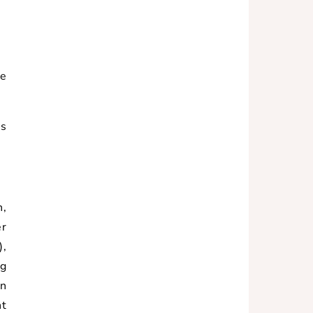
le
es
n,
er
),
ng
en
ht