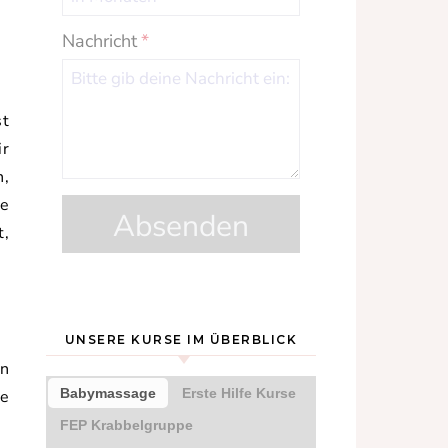
Nachricht
*
st
ir
n,
le
Absenden
t,
UNSERE KURSE IM ÜBERBLICK
an
ie