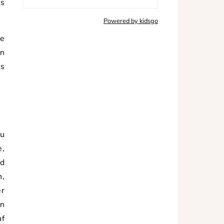
es
Powered by kidsgo
le
en
us
zu
e,
nd
n,
er
en
uf